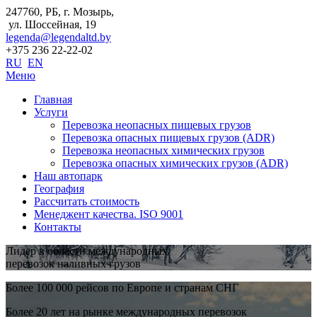
247760, РБ, г. Мозырь,
ул. Шоссейная, 19
legenda@legendaltd.by
+375 236 22-22-02
RU
EN
Меню
Главная
Услуги
Перевозка неопасных пищевых грузов
Перевозка опасных пищевых грузов (ADR)
Перевозка неопасных химических грузов
Перевозка опасных химических грузов (ADR)
Наш автопарк
География
Рассчитать стоимость
Менеджент качества. ISO 9001
Контакты
Лидер в области международных
перевозок наливных грузов
Более 100 000 рейсов по Европе и странам СНГ
Более 20 лет на рынке международных перевозок