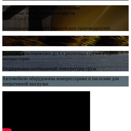
Автопарк − более 100 единиц техники
Седельные тягачи Scania стандартов
EURO-5 и EURO-6
Полуприцепы ведущих европейских производителей
Средний возраст автомобилей
составляет 3 года
Возможность перевозки до 4-х различных грузов в одной
автоцистерне
Поддержание необходимой температуры груза
Автомобили оборудованы компрессорами и насосами для
оперативной выгрузки