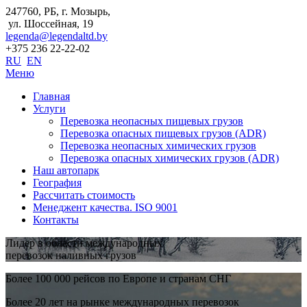
247760, РБ, г. Мозырь,
ул. Шоссейная, 19
legenda@legendaltd.by
+375 236 22-22-02
RU
EN
Меню
Главная
Услуги
Перевозка неопасных пищевых грузов
Перевозка опасных пищевых грузов (ADR)
Перевозка неопасных химических грузов
Перевозка опасных химических грузов (ADR)
Наш автопарк
География
Рассчитать стоимость
Менеджент качества. ISO 9001
Контакты
Лидер в области международных
перевозок наливных грузов
Более 100 000 рейсов по Европе и странам СНГ
Более 20 лет на рынке международных перевозок