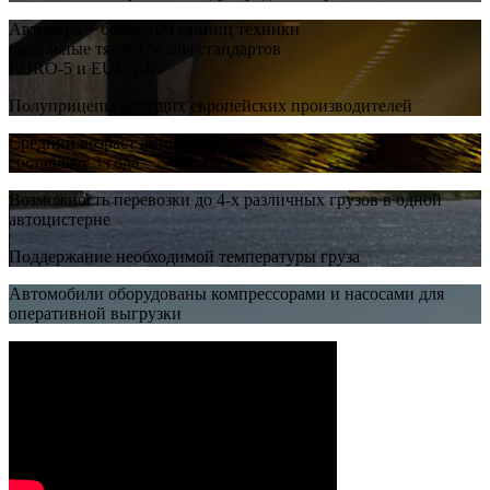
Автопарк − более 100 единиц техники
Седельные тягачи Scania стандартов
EURO-5 и EURO-6
Полуприцепы ведущих европейских производителей
Средний возраст автомобилей
составляет 3 года
Возможность перевозки до 4-х различных грузов в одной
автоцистерне
Поддержание необходимой температуры груза
Автомобили оборудованы компрессорами и насосами для
оперативной выгрузки