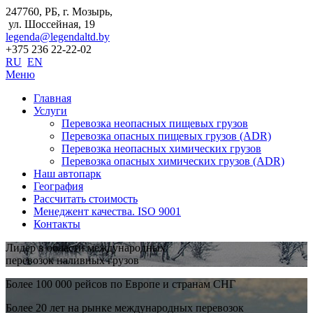
247760, РБ, г. Мозырь,
ул. Шоссейная, 19
legenda@legendaltd.by
+375 236 22-22-02
RU
EN
Меню
Главная
Услуги
Перевозка неопасных пищевых грузов
Перевозка опасных пищевых грузов (ADR)
Перевозка неопасных химических грузов
Перевозка опасных химических грузов (ADR)
Наш автопарк
География
Рассчитать стоимость
Менеджент качества. ISO 9001
Контакты
Лидер в области международных
перевозок наливных грузов
Более 100 000 рейсов по Европе и странам СНГ
Более 20 лет на рынке международных перевозок