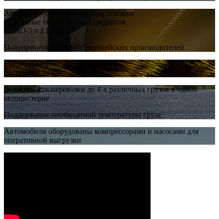
Автопарк − более 100 единиц техники
Седельные тягачи Scania стандартов
EURO-5 и EURO-6
Полуприцепы ведущих европейских производителей
Средний возраст автомобилей
составляет 3 года
Возможность перевозки до 4-х различных грузов в одной
автоцистерне
Поддержание необходимой температуры груза
Автомобили оборудованы компрессорами и насосами для
оперативной выгрузки