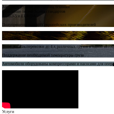
Автопарк − более 100 единиц техники
Седельные тягачи Scania стандартов
EURO-5 и EURO-6
Полуприцепы ведущих европейских производителей
Средний возраст автомобилей
составляет 3 года
Возможность перевозки до 4-х различных грузов в одной авто
Поддержание необходимой температуры груза
Автомобили оборудованы компрессорами и насосами для опер
Услуги