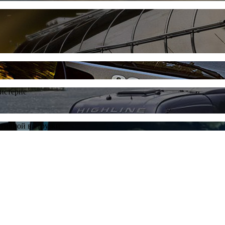
цистерне
ативной выгрузки