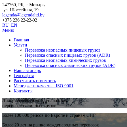
247760, РБ, г. Мозырь,
ул. Шоссейная, 19
legenda@legendaltd.by
+375 236 22-22-02
RU
EN
Меню
Главная
Услуги
Перевозка неопасных пищевых грузов
Перевозка опасных пищевых грузов (ADR)
Перевозка неопасных химических грузов
Перевозка опасных химических грузов (ADR)
Наш автопарк
География
Рассчитать стоимость
Менеджент качества. ISO 9001
Контакты
Лидер в области международных
перевозок наливных грузов
Более 100 000 рейсов по Европе и странам СНГ
Более 20 лет на рынке международных перевозок