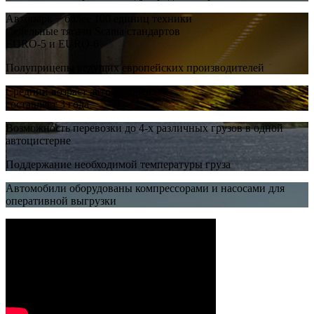
Автопарк − более 100 единиц техники
Седельные тягачи Scania стандартов
EURO-5 и EURO-6
Полуприцепы ведущих европейских производителей
Средний возраст автомобилей
составляет 3 года
Возможность перевозки до 4-х различных грузов в одной
автоцистерне
Поддержание необходимой температуры груза
Автомобили оборудованы компрессорами и насосами для
оперативной выгрузки