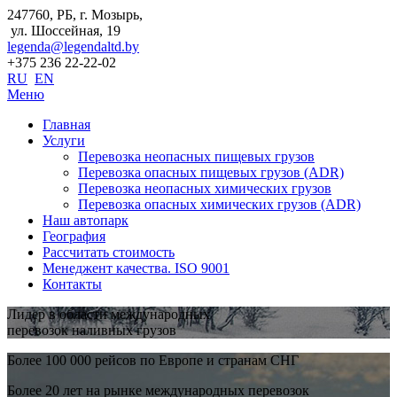
247760, РБ, г. Мозырь,
ул. Шоссейная, 19
legenda@legendaltd.by
+375 236 22-22-02
RU
EN
Меню
Главная
Услуги
Перевозка неопасных пищевых грузов
Перевозка опасных пищевых грузов (ADR)
Перевозка неопасных химических грузов
Перевозка опасных химических грузов (ADR)
Наш автопарк
География
Рассчитать стоимость
Менеджент качества. ISO 9001
Контакты
Лидер в области международных
перевозок наливных грузов
Более 100 000 рейсов по Европе и странам СНГ
Более 20 лет на рынке международных перевозок