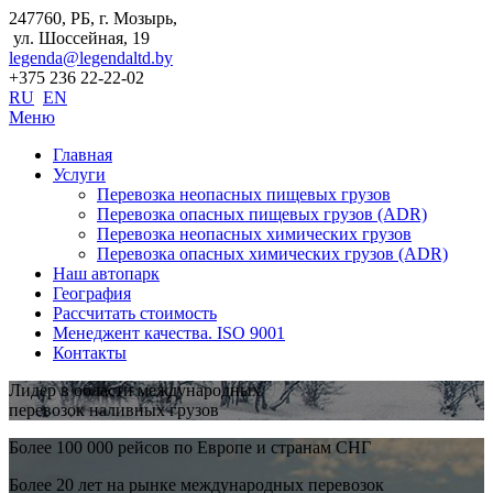
247760, РБ, г. Мозырь,
ул. Шоссейная, 19
legenda@legendaltd.by
+375 236 22-22-02
RU
EN
Меню
Главная
Услуги
Перевозка неопасных пищевых грузов
Перевозка опасных пищевых грузов (ADR)
Перевозка неопасных химических грузов
Перевозка опасных химических грузов (ADR)
Наш автопарк
География
Рассчитать стоимость
Менеджент качества. ISO 9001
Контакты
Лидер в области международных
перевозок наливных грузов
Более 100 000 рейсов по Европе и странам СНГ
Более 20 лет на рынке международных перевозок