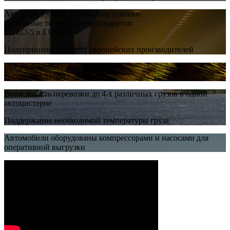
Автопарк − более 100 единиц техники
Седельные тягачи Scania стандартов
EURO-5 и EURO-6
Полуприцепы ведущих европейских производителей
Средний возраст автомобилей
составляет 3 года
Возможность перевозки до 4-х различных грузов в одной
автоцистерне
Поддержание необходимой температуры груза
Автомобили оборудованы компрессорами и насосами для
оперативной выгрузки