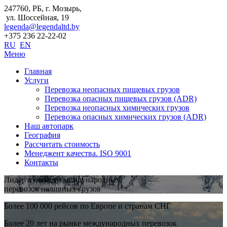
247760, РБ, г. Мозырь,
ул. Шоссейная, 19
legenda@legendaltd.by
+375 236 22-22-02
RU
EN
Меню
Главная
Услуги
Перевозка неопасных пищевых грузов
Перевозка опасных пищевых грузов (ADR)
Перевозка неопасных химических грузов
Перевозка опасных химических грузов (ADR)
Наш автопарк
География
Рассчитать стоимость
Менеджент качества. ISO 9001
Контакты
Лидер в области международных
перевозок наливных грузов
Более 100 000 рейсов по Европе и странам СНГ
Более 20 лет на рынке международных перевозок