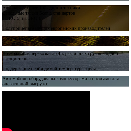
Автопарк − более 100 единиц техники
Седельные тягачи Scania стандартов
EURO-5 и EURO-6
Полуприцепы ведущих европейских производителей
Средний возраст автомобилей
составляет 3 года
Возможность перевозки до 4-х различных грузов в одной
автоцистерне
Поддержание необходимой температуры груза
Автомобили оборудованы компрессорами и насосами для
оперативной выгрузки