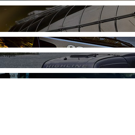
цистерне
ативной выгрузки