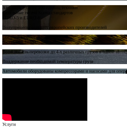
Автопарк − более 100 единиц техники
Седельные тягачи Scania стандартов
EURO-5 и EURO-6
Полуприцепы ведущих европейских производителей
Средний возраст автомобилей
составляет 3 года
Возможность перевозки до 4-х различных грузов в одной авто
Поддержание необходимой температуры груза
Автомобили оборудованы компрессорами и насосами для опер
Услуги