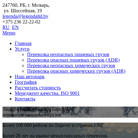
247760, РБ, г. Мозырь,
ул. Шоссейная, 19
legenda@legendaltd.by
+375 236 22-22-02
RU
EN
Меню
Главная
Услуги
Перевозка неопасных пищевых грузов
Перевозка опасных пищевых грузов (ADR)
Перевозка неопасных химических грузов
Перевозка опасных химических грузов (ADR)
Наш автопарк
География
Рассчитать стоимость
Менеджент качества. ISO 9001
Контакты
Лидер в области международных
перевозок наливных грузов
Более 100 000 рейсов по Европе и странам СНГ
Более 20 лет на рынке международных перевозок