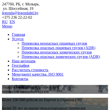
247760, РБ, г. Мозырь,
ул. Шоссейная, 19
legenda@legendaltd.by
+375 236 22-22-02
RU
EN
Меню
Главная
Услуги
Перевозка неопасных пищевых грузов
Перевозка опасных пищевых грузов (ADR)
Перевозка неопасных химических грузов
Перевозка опасных химических грузов (ADR)
Наш автопарк
География
Рассчитать стоимость
Менеджент качества. ISO 9001
Контакты
Лидер в области международных
перевозок наливных грузов
Более 100 000 рейсов по Европе и странам СНГ
Более 20 лет на рынке международных перевозок