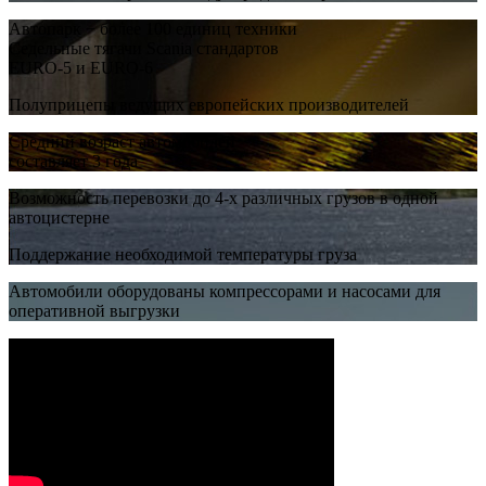
Автопарк − более 100 единиц техники
Седельные тягачи Scania стандартов
EURO-5 и EURO-6
Полуприцепы ведущих европейских производителей
Средний возраст автомобилей
составляет 3 года
Возможность перевозки до 4-х различных грузов в одной
автоцистерне
Поддержание необходимой температуры груза
Автомобили оборудованы компрессорами и насосами для
оперативной выгрузки