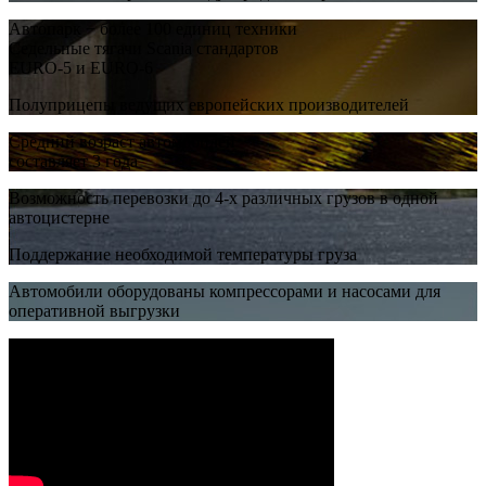
Автопарк − более 100 единиц техники
Седельные тягачи Scania стандартов
EURO-5 и EURO-6
Полуприцепы ведущих европейских производителей
Средний возраст автомобилей
составляет 3 года
Возможность перевозки до 4-х различных грузов в одной
автоцистерне
Поддержание необходимой температуры груза
Автомобили оборудованы компрессорами и насосами для
оперативной выгрузки