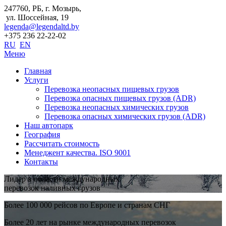
247760, РБ, г. Мозырь,
ул. Шоссейная, 19
legenda@legendaltd.by
+375 236 22-22-02
RU
EN
Меню
Главная
Услуги
Перевозка неопасных пищевых грузов
Перевозка опасных пищевых грузов (ADR)
Перевозка неопасных химических грузов
Перевозка опасных химических грузов (ADR)
Наш автопарк
География
Рассчитать стоимость
Менеджент качества. ISO 9001
Контакты
Лидер в области международных
перевозок наливных грузов
Более 100 000 рейсов по Европе и странам СНГ
Более 20 лет на рынке международных перевозок