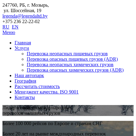
247760, РБ, г. Мозырь,
ул. Шоссейная, 19
legenda@legendaltd.by
+375 236 22-22-02
RU
EN
Меню
Главная
Услуги
Перевозка неопасных пищевых грузов
Перевозка опасных пищевых грузов (ADR)
Перевозка неопасных химических грузов
Перевозка опасных химических грузов (ADR)
Наш автопарк
География
Рассчитать стоимость
Менеджент качества. ISO 9001
Контакты
Лидер в области международных
перевозок наливных грузов
Более 100 000 рейсов по Европе и странам СНГ
Более 20 лет на рынке международных перевозок