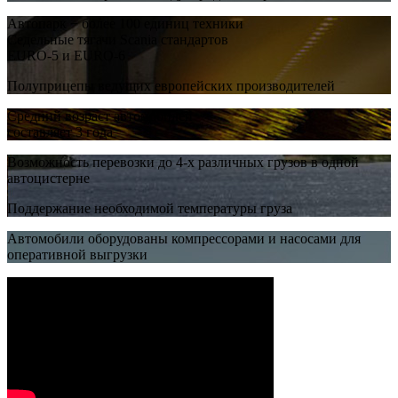
Автопарк − более 100 единиц техники
Седельные тягачи Scania стандартов
EURO-5 и EURO-6
Полуприцепы ведущих европейских производителей
Средний возраст автомобилей
составляет 3 года
Возможность перевозки до 4-х различных грузов в одной
автоцистерне
Поддержание необходимой температуры груза
Автомобили оборудованы компрессорами и насосами для
оперативной выгрузки