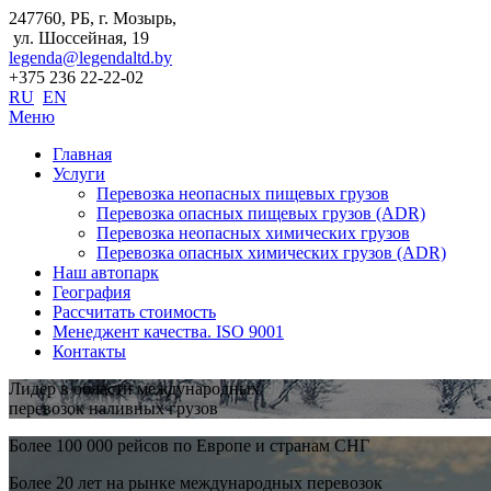
247760, РБ, г. Мозырь,
ул. Шоссейная, 19
legenda@legendaltd.by
+375 236 22-22-02
RU
EN
Меню
Главная
Услуги
Перевозка неопасных пищевых грузов
Перевозка опасных пищевых грузов (ADR)
Перевозка неопасных химических грузов
Перевозка опасных химических грузов (ADR)
Наш автопарк
География
Рассчитать стоимость
Менеджент качества. ISO 9001
Контакты
Лидер в области международных
перевозок наливных грузов
Более 100 000 рейсов по Европе и странам СНГ
Более 20 лет на рынке международных перевозок