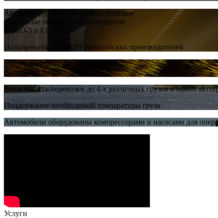
Автопарк − более 100 единиц техники
Седельные тягачи Scania стандартов
EURO-5 и EURO-6
Полуприцепы ведущих европейских производителей
Средний возраст автомобилей
составляет 3 года
Возможность перевозки до 4-х различных грузов в одной авто
Поддержание необходимой температуры груза
Автомобили оборудованы компрессорами и насосами для опер
Услуги