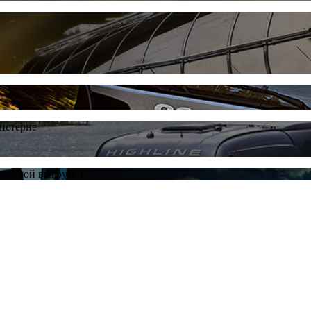
цистерне
ативной выгрузки