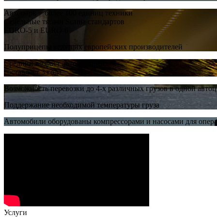
Автопарк − более 100 единиц техники
Седельные тягачи Scania стандартов
EURO-5 и EURO-6
Полуприцепы ведущих европейских производителей
Средний возраст автомобилей
составляет 3 года
Возможность перевозки до 4-х различных грузов в одной авто
Поддержание необходимой температуры груза
Автомобили оборудованы компрессорами и насосами для опер
Услуги