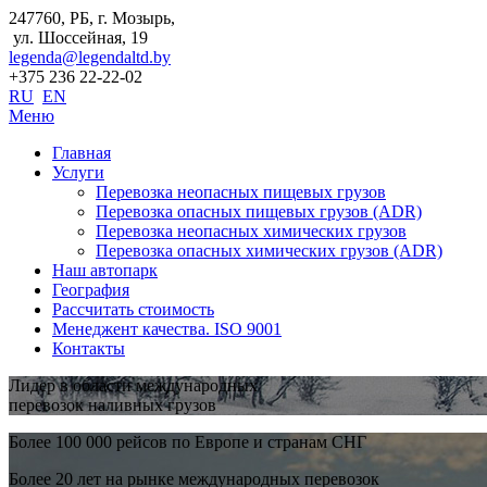
247760, РБ, г. Мозырь,
ул. Шоссейная, 19
legenda@legendaltd.by
+375 236 22-22-02
RU
EN
Меню
Главная
Услуги
Перевозка неопасных пищевых грузов
Перевозка опасных пищевых грузов (ADR)
Перевозка неопасных химических грузов
Перевозка опасных химических грузов (ADR)
Наш автопарк
География
Рассчитать стоимость
Менеджент качества. ISO 9001
Контакты
Лидер в области международных
перевозок наливных грузов
Более 100 000 рейсов по Европе и странам СНГ
Более 20 лет на рынке международных перевозок