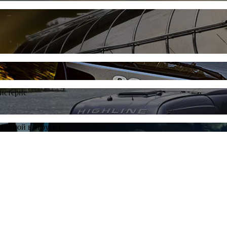
цистерне
ативной выгрузки